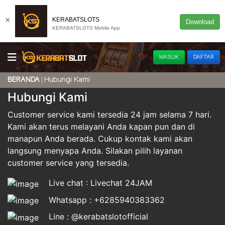
×
KERABATSLOTS
Download
KERABATSLOTS Mobile App
MASUK
DAFTAR
Hubungi Kami
BERANDA
Hubungi Kami
Customer service kami tersedia 24 jam selama 7 hari.
Kami akan terus melayani Anda kapan pun dan di
manapun Anda berada. Cukup kontak kami akan
langsung menyapa Anda. Silakan pilih layanan
customer service yang tersedia.
Live chat : Livechat 24JAM
Whatsapp : +6285940383362
Line : @kerabatslotofficial