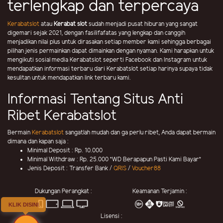
terlengkap dan terpercaya
Kerabatslot
atau
Kerabat slot
sudah menjadi pusat hiburan yang sangat
digemari sejak 2021, dengan fasilifafatas yang lengkap dan canggih
menjadikan nilai plus untuk dirasakan setiap member kami sehingga berbagai
pilihan jenis permainkan dapat dimainkan dengan nyaman. Kami harapkan untuk
mengikuti sosial media Kerabatslot seperti Facebook dan Instagram untuk
mendapatkan informasi terbaru dari Kerabatslot setiap harinya supaya tidak
kesulitan untuk mendapatkan link terbaru kami.
Informasi Tentang Situs Anti
Ribet Kerabatslot
Bermain
Kerabatslot
sangatlah mudah dan ga perlu ribet, Anda dapat bermain
dimana dan kapan saja :
Minimal Deposit : Rp. 10.000
Minimal Withdraw : Rp. 25.000 *WD Berapapun Pasti Kami Bayar*
Jenis Deposit : Transfer Bank /
QRIS
/
Voucher88
Dukungan Perangkat :
Keamanan Terjamin :
KLIK DISINI
Lisensi :