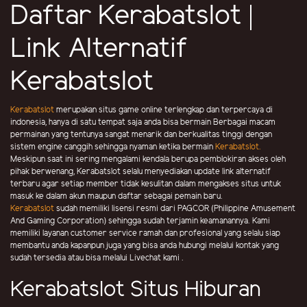
Daftar Kerabatslot |
Link Alternatif
Kerabatslot
Kerabatslot
merupakan situs game online terlengkap dan terpercaya di
indonesia, hanya di satu tempat saja anda bisa bermain Berbagai macam
permainan yang tentunya sangat menarik dan berkualitas tinggi dengan
sistem engine canggih sehingga nyaman ketika bermain
Kerabatslot.
Meskipun saat ini sering mengalami kendala berupa pemblokiran akses oleh
pihak berwenang, Kerabatslot selalu menyediakan update link alternatif
terbaru agar setiap member tidak kesulitan dalam mengakses situs untuk
masuk ke dalam akun maupun daftar sebagai pemain baru.
Kerabatslot
sudah memiliki lisensi resmi dari PAGCOR (Philippine Amusement
And Gaming Corporation) sehingga sudah terjamin keamanannya. Kami
memiliki layanan customer service ramah dan profesional yang selalu siap
membantu anda kapanpun juga yang bisa anda hubungi melalui kontak yang
sudah tersedia atau bisa melalui Livechat kami .
Kerabatslot Situs Hiburan