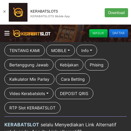
×
KERABATSLOTS
Download
KERABATSLOTS Mobile App
MASUK
DAFTAR
TENTANG KAMI
MOBILE
Info
Bertanggung Jawab
Kebijakan
Phising
Kalkulator Mix Parlay
Cara Betting
Video Kerabatslots
DEPOSIT QRIS
RTP Slot KERABATSLOT
KERABATSLOT
selalu Menyediakan Link Alternatif