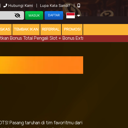
Hubungi Kami
Lupa Kata Sandi?
DAFTAR
NGKAS
TEMBAK IKAN
REFERRAL
PROMOSI
al Pengali Slot + Bonus Extra Kemenangan Slot Freespin 30% +
! Pasang taruhan di tim favoritmu dari