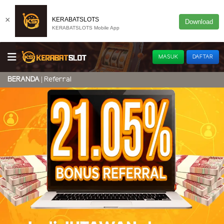
×
KERABATSLOTS
Download
KERABATSLOTS Mobile App
MASUK
DAFTAR
Referral
BERANDA