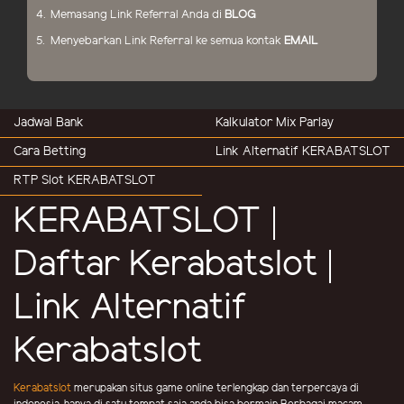
4.
Memasang Link Referral Anda di
BLOG
5.
Menyebarkan Link Referral ke semua kontak
EMAIL
Jadwal Bank
Kalkulator Mix Parlay
Cara Betting
Link Alternatif KERABATSLOT
RTP Slot KERABATSLOT
KERABATSLOT |
Daftar Kerabatslot |
Link Alternatif
Kerabatslot
Kerabatslot
merupakan situs game online terlengkap dan terpercaya di